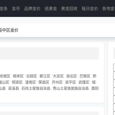
金条
金币
品牌金价
纸黄金
黄金回收
每日金价
各地金
渝中区金价
龙坡区
南岸区
北碚区
綦江区
大足区
渝北区
巴南区
黔
璧山区
铜梁区
潼南区
荣昌区
开州区
梁平区
武隆区
城
山县
巫溪县
石柱土家族自治县
秀山土家族苗族自治县
酉阳