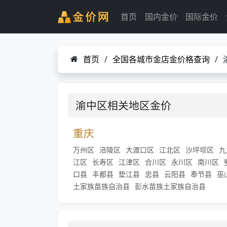
首页
国内金价
国际金价
首页
/
全国各城市金店金价格查询
/
渝中区相关地区金价
重庆
万州区
涪陵区
大渡口区
江北区
沙坪坝区
九
江区
长寿区
江津区
合川区
永川区
南川区
口县
丰都县
垫江县
忠县
云阳县
奉节县
巫
土家族苗族自治县
彭水苗族土家族自治县