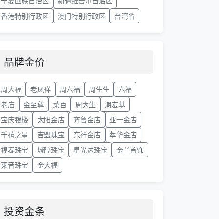
宁夏回族自治区
新疆维吾尔自治区
香港特别行政区
澳门特别行政区
台湾省
品牌金价
周大福
老凤祥
周六福
周生生
六福
老庙
金至尊
菜百
周大生
潮宏基
宝庆银楼
太阳金店
齐鲁金店
亚一金店
千禧之星
吉盟珠宝
东祥金店
萃华金店
福泰珠宝
城隍珠宝
星光达珠宝
金兰首饰
莱音珠宝
金大福
投资金条