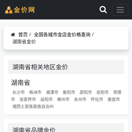
首页
/
全国各城市金店金价格查询
/
湖南省金价
湖南省相关地区金价
湖南省
长沙市
株洲市
湘潭市
衡阳市
邵阳市
岳阳市
常德
市
张家界市
益阳市
郴州市
永州市
怀化市
娄底市
湘西土家族苗族自治州
湖南省品牌金价