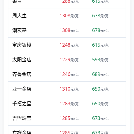
菜百
1288
615
元/克
元/克
周大生
1308
678
元/克
元/克
潮宏基
1308
678
元/克
元/克
宝庆银楼
1248
615
元/克
元/克
太阳金店
1229
593
元/克
元/克
齐鲁金店
1246
689
元/克
元/克
亚一金店
1310
650
元/克
元/克
千禧之星
1283
650
元/克
元/克
吉盟珠宝
1285
673
元/克
元/克
东祥金店
1285
673
元/克
元/克