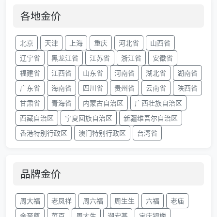
各地金价
北京
天津
上海
重庆
河北省
山西省
辽宁省
黑龙江省
江苏省
浙江省
安徽省
福建省
江西省
山东省
河南省
湖北省
湖南省
广东省
海南省
四川省
贵州省
云南省
陕西省
甘肃省
青海省
内蒙古自治区
广西壮族自治区
西藏自治区
宁夏回族自治区
新疆维吾尔自治区
香港特别行政区
澳门特别行政区
台湾省
品牌金价
周大福
老凤祥
周六福
周生生
六福
老庙
金至尊
菜百
周大生
潮宏基
宝庆银楼