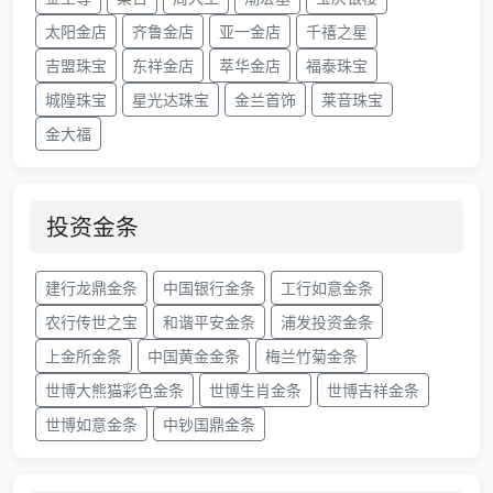
太阳金店
齐鲁金店
亚一金店
千禧之星
吉盟珠宝
东祥金店
萃华金店
福泰珠宝
城隍珠宝
星光达珠宝
金兰首饰
莱音珠宝
金大福
投资金条
建行龙鼎金条
中国银行金条
工行如意金条
农行传世之宝
和谐平安金条
浦发投资金条
上金所金条
中国黄金金条
梅兰竹菊金条
世博大熊猫彩色金条
世博生肖金条
世博吉祥金条
世博如意金条
中钞国鼎金条