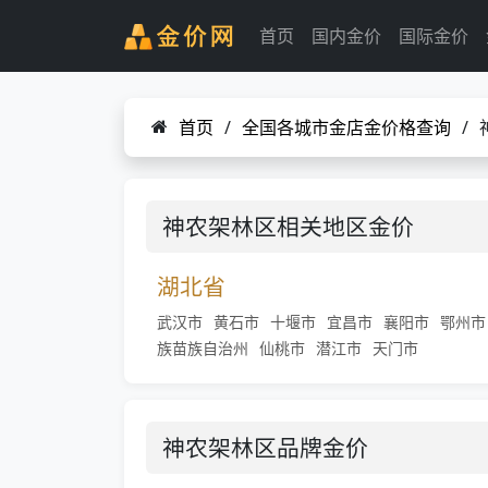
首页
国内金价
国际金价
首页
/
全国各城市金店金价格查询
/
神农架林区相关地区金价
湖北省
武汉市
黄石市
十堰市
宜昌市
襄阳市
鄂州市
族苗族自治州
仙桃市
潜江市
天门市
神农架林区品牌金价