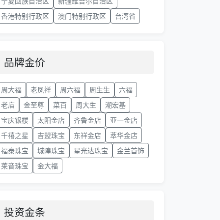
宁夏回族自治区
新疆维吾尔自治区
香港特别行政区
澳门特别行政区
台湾省
品牌金价
周大福
老凤祥
周六福
周生生
六福
老庙
金至尊
菜百
周大生
潮宏基
宝庆银楼
太阳金店
齐鲁金店
亚一金店
千禧之星
吉盟珠宝
东祥金店
萃华金店
福泰珠宝
城隍珠宝
星光达珠宝
金兰首饰
莱音珠宝
金大福
投资金条