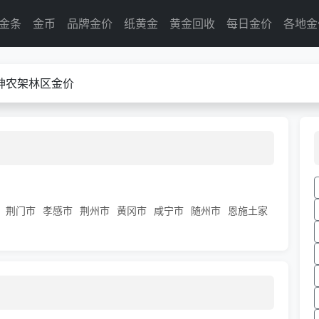
金条
金币
品牌金价
纸黄金
黄金回收
每日金价
各地金
神农架林区金价
荆门市
孝感市
荆州市
黄冈市
咸宁市
随州市
恩施土家